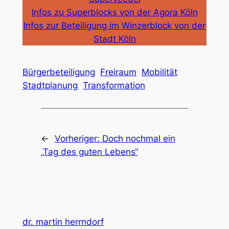
Infos zu Superblocks von der Agora Köln
Infos zur Beteiligung im Winzerblock von der
Stadt Köln
Bürgerbeteiligung
Freiraum
Mobilität
Stadtplanung
Transformation
←
Vorheriger:
Doch nochmal ein
„Tag des guten Lebens“
dr. martin herrndorf