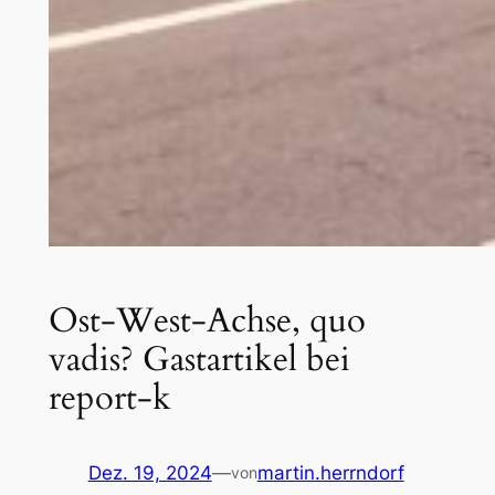
Ost-West-Achse, quo
vadis? Gastartikel bei
report-k
Dez. 19, 2024
—
martin.herrndorf
von